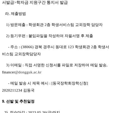
서발급
>
학자금 지원구간 통지서 발급
라
.
제출방법
1)
방문제출
:
학생회관 2
층 학생서비스팀 교외장학 담당자
2)
등기우편
:
붙임파일을 작성하여 자필서명 후 제출
-
주소
: (38066)
경북 경주시 동대로
123
학생회관 2
층 학생서
비스팀 교외장학담당자
3)
이메일
:
직접 서명한 신청서를 파일로 저장하여 메일 발송
,
financer
@dongguk.ac.kr
-
메일 발송 시 제목 예시
: [
동국장학회장학신청
]
2020211234
김동국
9.
선발 및 추천일정
가
.
접수마감
: 2023.05.26(
금
)까지