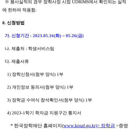
※
봉사실적의 경우 장학사정 시점
UDRIMS
에서 확인되는 실적
에 한하여 적용함
.
8.
신청방법
가
.
신청기간
: 2023.05.16(화
) ~ 05.26(
금
)
나
.
제출처
: 학생서비스
팀
다
.
제출서류
1) 장학
신청서
(
첨부 양식
) 1
부
2)
개인정보 동의서
(
첨부 양식
) 1
부
3) 장학금 수여식 참석확인서(첨부 양식) 1부
4) 2023-1
학기 학자금
지원구간 통지서
*
한국장학재단 홈페이지
(
www.kosaf.go.kr)>
장학금
>
증명