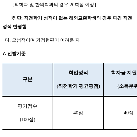
［
의학
과 및 한의학
과의 경우
20
학점 이상
］
※
단
,
직전학기 성적이 없는 해외교환학생의 경우 파견 직전
성적 반영함
다. 모범적이며 가정형편이 어려운 자
7.
선발기준
학업성적
학자금 지
구분
(직전학기 평균평점)
(
소득분
평가점수
40
점
40
점
(100
점
)