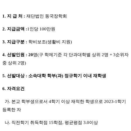
1.
지 급 처
:
재단법인 동국장학회
2.
지급금액
:
1
인당
100
만원
3.
지급구분
:
학비보조
(생활비
지원
)
4.
선발인원
: 20
명
(구 학제기준
각 단과대학별 상위 2
명 + 3순위자
중 상위 2명
)
5.
선발대상
:
소속대학 학부
(
과
)
정규학기 이내
재학생
6.
자격요건
가
.
본교 학부생으로서 4학기 이상 재적한 학생으로
2023-1
학기
등록한
자
나
.
직전학기 취득학점
15
학점
,
평균평점
3.0
이상