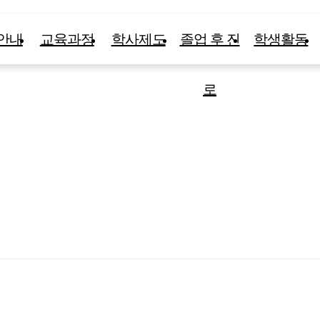
안내
교육과정
학사제도
졸업 후 진
학생활동
로