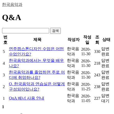
한국음악과
Q&A
검색
번
작성
조
제목
작성자
상태
호
일
회
연주캡스톤디자인 수업은 어떤
한국음
답변
2020-
5
330
11-30
수업인가요?
악과
완료
한국음악과에서는 무엇을 배우
한국음
답변
2020-
4
218
11-30
나요?
악과
완료
한국음악과를 졸업하면 주로 어
한국음
답변
2020-
3
243
11-30
디에 취업하나요?
악과
완료
Q. 한국음악과 연습실은 어떻게
한국음
답변
2020-
2
238
11-25
구성되어있나요?
악과
완료
한국음
답변
2020-
QnA 배너 사용 안내
1
227
11-05
악과
대기
1